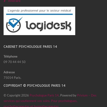
Itinéraire
CABINET PSYCHOLOGUE PARIS 14
Téléphone
09 70 44 44 50
Adresse
75014 Paris.
COPYRIGHT © PSYCHOLOGUE PARIS 14
© Copyright 2026
Psychologue Paris 14
. Powered by
Privium – Des
services qui soutiennent vos soins. Pour psychologues,
psychotherapeutes et hypnotherapeutes.
.