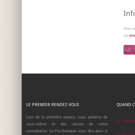
Inf
Vous a
ou
env
LE PREMIER RENDEZ-VOUS
QUAND C
Lors de la première séance, vous parlerez de
Angois
vous-même et des raisons de votre
consultation. Le Psychologue vous dira alors si