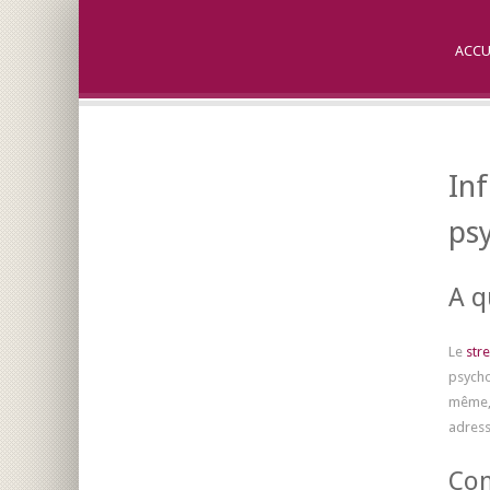
ACCU
In
ps
A q
Le
str
psycho
même, 
adress
Com