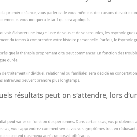
e la première séance, vous parlerez de vous-même et des raisons de votre cons
raitement et vous indiquera le tarif qu sera appliqué.
ouvoir élaborer une image juste de vous et de vos troubles, les psychologues
ent du temps à comprendre votre histoire personnelle. Parfois, le Psychologue
après que la thérapie proprement dite peut commencer. En fonction des trouble
gue durée.
e de traitement (individuel, relationnel ou familiale) sera décidé en concertatio
es entrevues peuvent prendre plus longtemps.
uels résultats peut-on s’attendre, lors d’
ultat peut varier en fonction des personnes. Dans certains cas, vos problèmes 
es cas, vous apprendrez comment vivre avec vos symptômes tout en réduisant au
s ne se sentent pas mieux après une psychothérapie.