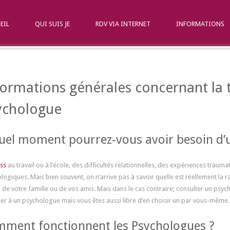
EIL
QUI SUIS JE
RDV VIA INTERNET
INFORMATIONS
formations générales concernant la 
ychologue
uel moment pourrez-vous avoir besoin d’
ess
au travail ou à l’école, des difficultés relationnelles, des expériences trau
logiques. Mais bien souvent, on n’arrive pas à savoir quelle est réellement la ra
de votre famille ou de vos amis. Mais dans le cas contraire; consulter un psy
er à un psychologue mais vous êtes aussi libre d’en choisir un par vous-même.
ment fonctionnent les Psychologues ?