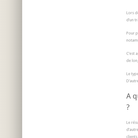
Lors d
d’un t
Pour p
notamm
C’est 
de lon
Le typ
D’autr
A q
?
Le rés
d’autr
client