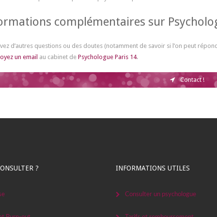
ormations complémentaires sur Psycholog
vez d’autres questions ou des doutes (notamment de savoir si l’on peut répo
oyez un email
au cabinet de
Psychologue Paris 14
.
Contact !
ONSULTER ?
INFORMATIONS UTILES
se
Consulter un psychologue