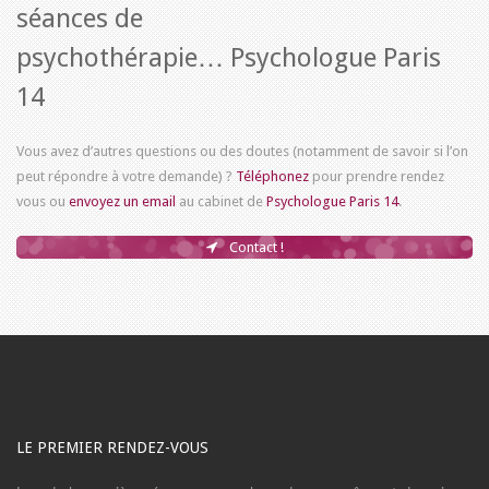
séances de
psychothérapie…
Psychologue Paris
14
Vous avez d’autres questions ou des doutes (notamment de savoir si l’on
peut répondre à votre demande) ?
Téléphonez
pour prendre rendez
vous ou
envoyez un email
au cabinet de
Psychologue Paris 14
.
Contact !
LE PREMIER RENDEZ-VOUS