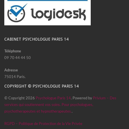
CABINET PSYCHOLOGUE PARIS 14
Téléphone
09 70 44 44 50
Adresse
75014 Paris.
COPYRIGHT © PSYCHOLOGUE PARIS 14
© Copyright 2026
Psychologue Paris 14
. Powered by
Privium – Des
services qui soutiennent vos soins. Pour psychologues,
psychotherapeutes et hypnotherapeutes.
.
RGPD – Politique de Protection de la Vie Privée