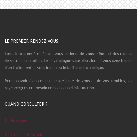
LE PREMIER RENDEZ-VOUS
Lors de la première séance, vous parlerez de vous-même et des raisons
de votre consultation. Le Psychologue vous dira alors si vous avez besoin
d’un traitement et vous indiquera le tarif qu sera appliqué.
Pour pouvoir élaborer une image juste de vous et de vos troubles, les
psychologues ont besoin de beaucoup d’informations.
QUAND CONSULTER ?
Angoisse
Stress et Burn-out